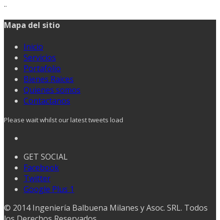
..
Mapa del sitio
Inicio
Servicios
Portafolio
Bienes Raices
Quienes somos
Contactanos
Please wait whilst our latest tweets load
GET SOCIAL
Facebook
Twitter
Google Plus 1
© 2014 Ingeniería Balbuena Milanes y Asoc. SRL. Todos
los Derechos Reservados.